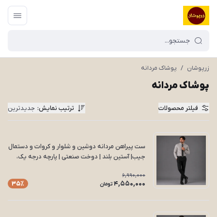
زرپوشان
/
پوشاک مردانه
پوشاک مردانه
فیلتر محصولات
ترتیب نمایش
:
جدیدترین
ست پیراهن مردانه دوشین و شلوار و کروات و دستمال
جیب| آستین بلند | دوخت صنعتی | پارچه درجه یک،
سایزبندی کامل مدل S24
6,990,000
4,550,000
35٪
تومان