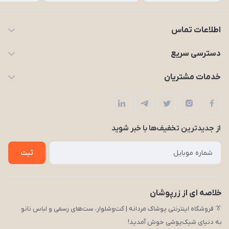
اطلاعات تماس
09203227926
دسترسی سریع
zarpooshan@gmail.com
حساب کاربری
خدمات مشتریان
تهران، انقلاب
مجله زرپوشان
قوانین و مقررات
لیست محصولات
حریم خصوصی
درباره ما
از جدید‌ترین تخفیف‌ها با‌ خبر شوید
راهنما
تماس با ما
ثبت
خلاصه ای از زرپوشان
👔 فروشگاه اینترنتی پوشاک مردانه | کت‌وشلوار، ست‌های رسمی و لباس نانو
به دنیای شیک‌پوشی خوش آمدید!