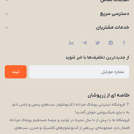
اطلاعات تماس
09203227926
دسترسی سریع
zarpooshan@gmail.com
حساب کاربری
خدمات مشتریان
تهران، انقلاب
مجله زرپوشان
قوانین و مقررات
لیست محصولات
حریم خصوصی
درباره ما
از جدید‌ترین تخفیف‌ها با‌ خبر شوید
راهنما
تماس با ما
ثبت
خلاصه ای از زرپوشان
👔 فروشگاه اینترنتی پوشاک مردانه | کت‌وشلوار، ست‌های رسمی و لباس نانو
به دنیای شیک‌پوشی خوش آمدید!
فروشگاه ما با بیش از ۱۰ سال تجربه در تولید و عرضه مستقیم پوشاک مردانه،
افتخار دارد مجموعه‌ای بی‌نظیر از کت‌وشلوارهای کلاسیک و مدرن، ست‌های