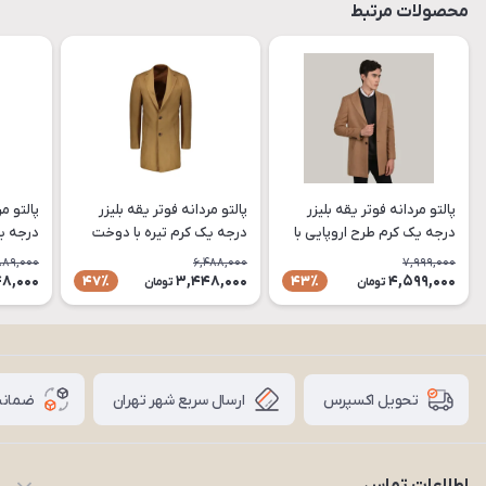
محصولات مرتبط
پالتو مردانه فوتر یقه بلیزر
پالتو مردانه فوتر یقه بلیزر
پالتو مر
درجه یک کرم طرح اروپایی با
درجه یک کرم تیره با دوخت
دوخت صنعتی و سایزبندی
صنعتی و سایزبندی کامل مدل
دوخت ص
889,000
6,488,000
7,999,000
کامل مدل PA79
PA77
کامل مدل 
8,000
3,448,000
4,599,000
47٪
43٪
تومان
تومان
ارسال سریع شهر تهران
ضمانت
تحویل اکسپرس