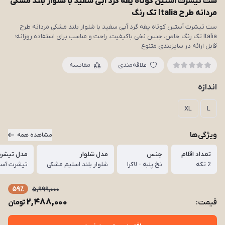
ست تیشرت آستین کوتاه یقه گرد آبی سفید با شلوار بلند مشکی
مردانه طرح Italia تک رنگ
ست تیشرت آستین کوتاه یقه گرد آبی سفید با شلوار بلند مشکی مردانه طرح
Italia تک رنگ خاص، جنس نخی باکیفیت، راحت و مناسب برای استفاده روزانه؛
قابل ارائه در سایزبندی متنوع
علاقه‌مندی
مقایسه
اندازه
XL
L
ویژگی‌ها
مشاهده همه
تعداد اقلام
جنس
مدل شلوار
مدل تیشر
2 تکه
نخ پنبه - لاکرا
شلوار بلند اسلیم مشکی
تیشرت آستی
59٪
5,999,000
2,488,000
قیمت:
تومان