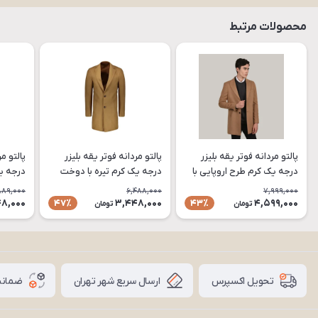
محصولات مرتبط
پالتو مردانه فوتر یقه بلیزر
پالتو مردانه فوتر یقه بلیزر
پالتو مر
درجه یک کرم طرح اروپایی با
درجه یک کرم تیره با دوخت
دوخت صنعتی و سایزبندی
صنعتی و سایزبندی کامل مدل
دوخت ص
889,000
6,488,000
7,999,000
کامل مدل PA79
PA77
کامل مدل 
8,000
3,448,000
4,599,000
47٪
43٪
تومان
تومان
ارسال سریع شهر تهران
ضمانت
تحویل اکسپرس