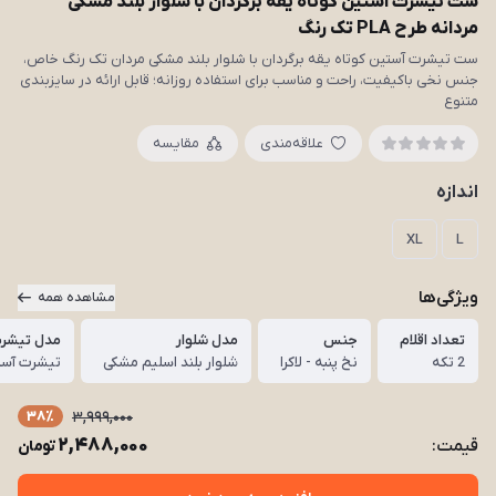
ست تیشرت آستین کوتاه یقه برگردان با شلوار بلند مشکی
مردانه طرح PLA تک رنگ
ست تیشرت آستین کوتاه یقه برگردان با شلوار بلند مشکی مردان تک رنگ خاص،
جنس نخی باکیفیت، راحت و مناسب برای استفاده روزانه؛ قابل ارائه در سایزبندی
متنوع
علاقه‌مندی
مقایسه
اندازه
XL
L
ویژگی‌ها
مشاهده همه
تعداد اقلام
جنس
مدل شلوار
مدل تیشر
2 تکه
نخ پنبه - لاکرا
شلوار بلند اسلیم مشکی
تیشرت آستی
38٪
3,999,000
2,488,000
قیمت:
تومان