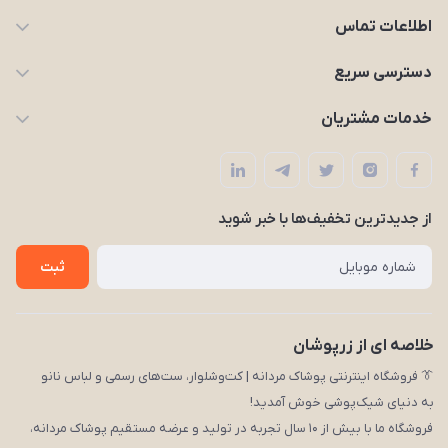
اطلاعات تماس
09203227926
دسترسی سریع
zarpooshan@gmail.com
حساب کاربری
خدمات مشتریان
تهران، انقلاب
مجله زرپوشان
قوانین و مقررات
لیست محصولات
حریم خصوصی
درباره ما
از جدید‌ترین تخفیف‌ها با‌ خبر شوید
راهنما
تماس با ما
ثبت
خلاصه ای از زرپوشان
👔 فروشگاه اینترنتی پوشاک مردانه | کت‌وشلوار، ست‌های رسمی و لباس نانو
به دنیای شیک‌پوشی خوش آمدید!
فروشگاه ما با بیش از ۱۰ سال تجربه در تولید و عرضه مستقیم پوشاک مردانه،