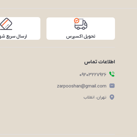
تحویل اکسپرس
ارسال سریع شه
اطلاعات تماس
09203227926
zarpooshan@gmail.com
تهران، انقلاب