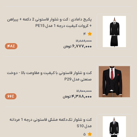
پکیج دامادی : کت و شلوار فاستونی 2 دکمه + پیراهن
+ کروات کیفیت درجه 1 مدل PE15
4
12,889,000
6,777,000
48٪
تومان
کت و شلوار فاستونی با کیفیت و مقاومت بالا - دوخت
صنعتی مدل P29
12,900,000
4,388,000
66٪
تومان
کت و شلوار تک‌دکمه مشکی فاستونی درجه 1 مردانه
مدل S10
5