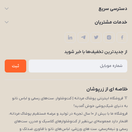
09203227926
دسترسی سریع
zarpooshan@gmail.com
حساب کاربری
خدمات مشتریان
تهران، انقلاب
مجله زرپوشان
قوانین و مقررات
لیست محصولات
حریم خصوصی
درباره ما
از جدید‌ترین تخفیف‌ها با‌ خبر شوید
راهنما
تماس با ما
ثبت
خلاصه ای از زرپوشان
👔 فروشگاه اینترنتی پوشاک مردانه | کت‌وشلوار، ست‌های رسمی و لباس نانو
به دنیای شیک‌پوشی خوش آمدید!
فروشگاه ما با بیش از ۱۰ سال تجربه در تولید و عرضه مستقیم پوشاک مردانه،
افتخار دارد مجموعه‌ای بی‌نظیر از کت‌وشلوارهای کلاسیک و مدرن، ست‌های
رسمی و نیمه‌رسمی، ست های ورزشی، لباس‌های نانو با فناوری ضدلک و