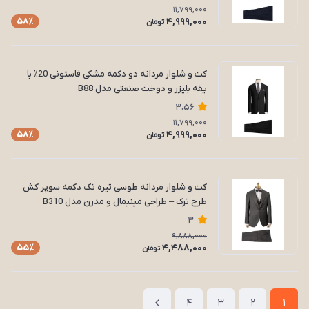
11,799,000
4,999,000
58٪
تومان
کت و شلوار مردانه دو دکمه مشکی فاستونی 20٪ با
یقه بلیزر و دوخت صنعتی مدل B88
3.56
11,799,000
4,999,000
58٪
تومان
کت و شلوار مردانه طوسی تیره تک دکمه سوپر کش
طرح ترک – طراحی مینیمال و مدرن مدل B310
3
9,888,000
4,488,000
55٪
تومان
4
3
2
1