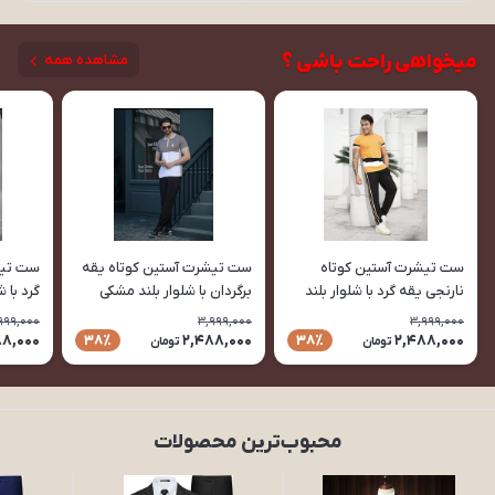
میخواهی راحت باشی ؟
مشاهده همه
ست تیشرت آستین کوتاه
ست تیشرت آستین کوتاه یقه
ست تیش
نارنجی یقه گرد با شلوار بلند
برگردان با شلوار بلند مشکی
مردانه طرح Y-3 تک رنگ
مردانه طرح PLA تک رنگ
999,000
3,999,000
3,999,000
رنگ
88,000
2,488,000
2,488,000
38٪
38٪
تومان
تومان
محبوب‌ترین محصولات