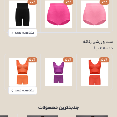
60٪
62٪
62٪
مشاهده همه
ست ورزشی زنانه
خداحافظ بو !
50٪
50٪
50٪
مشاهده همه
جدیدترین محصولات