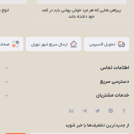
پیراهن هایی که هر مرد خوش پوشی باید در کمد
انواع
خود داشته باشد
ارسال سریع شهر تهران
ضمانت
تحویل اکسپرس
اطلاعات تماس
09203227926
دسترسی سریع
zarpooshan@gmail.com
حساب کاربری
خدمات مشتریان
تهران، انقلاب
مجله زرپوشان
قوانین و مقررات
لیست محصولات
حریم خصوصی
درباره ما
از جدید‌ترین تخفیف‌ها با‌ خبر شوید
راهنما