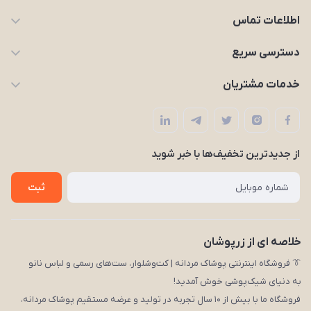
اطلاعات تماس
09203227926
دسترسی سریع
zarpooshan@gmail.com
حساب کاربری
خدمات مشتریان
تهران، انقلاب
مجله زرپوشان
قوانین و مقررات
لیست محصولات
حریم خصوصی
درباره ما
از جدید‌ترین تخفیف‌ها با‌ خبر شوید
راهنما
تماس با ما
ثبت
خلاصه ای از زرپوشان
👔 فروشگاه اینترنتی پوشاک مردانه | کت‌وشلوار، ست‌های رسمی و لباس نانو
به دنیای شیک‌پوشی خوش آمدید!
فروشگاه ما با بیش از ۱۰ سال تجربه در تولید و عرضه مستقیم پوشاک مردانه،