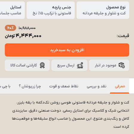
نوع محصول
جنس پارچه
استایل
کت و شلوار و جلیقه مردانه
فاستونی با ترکیب ۱۵٪ نخ
60٪
10,988,000
4,444,000
قیمت:
تومان
افزودن به سبدخرید
موجود در انبار
ارسال سریع
گارانتی اصالت کالا
معرفی
نقد و بررسی
نقاط ضعف و قوت
چرا زرپوشان ؟
با چی 
کت و شلوار و جلیقه مردانه فاستونی طوسی روشن تک‌دکمه با یقه بلیزر،
انتخابی شیک و کلاسیک برای استایل رسمی. دوخت صنعتی دقیق، سایزبندی
کامل و رنگ‌بندی متنوع، این محصول را مناسب انواع سلیقه‌ها و موقعیت‌ها
کرده است.