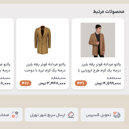
محصولات مرتبط
پالتو مردانه فوتر یقه بلیزر
پالتو مردانه فوتر یقه بلیزر
پالتو مر
درجه یک کرم طرح اروپایی با
درجه یک کرم تیره با دوخت
دوخت صنعتی و سایزبندی
صنعتی و سایزبندی کامل مدل
دوخت ص
889,000
6,488,000
7,999,000
کامل مدل PA79
PA77
کامل مدل 
8,000
3,448,000
4,599,000
47٪
43٪
تومان
تومان
ارسال سریع شهر تهران
ضمانت
تحویل اکسپرس