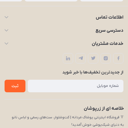
اطلاعات تماس
09203227926
دسترسی سریع
zarpooshan@gmail.com
حساب کاربری
خدمات مشتریان
تهران، انقلاب
مجله زرپوشان
قوانین و مقررات
لیست محصولات
حریم خصوصی
درباره ما
از جدید‌ترین تخفیف‌ها با‌ خبر شوید
راهنما
تماس با ما
ثبت
خلاصه ای از زرپوشان
👔 فروشگاه اینترنتی پوشاک مردانه | کت‌وشلوار، ست‌های رسمی و لباس نانو
به دنیای شیک‌پوشی خوش آمدید!