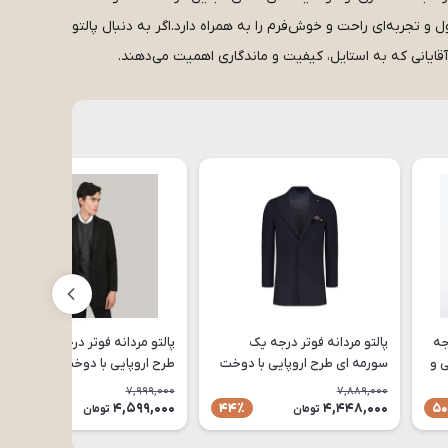
 تجربه‌ای راحت و خوش‌فرم را به همراه دارد.اگر به دنبال پالتو
قایانی که به استایل، کیفیت و ماندگاری اهمیت می‌دهند.
جه
پالتو مردانه فوتر درجه یک
پالتو مردانه فوتر درجه یک مشکی
عتی و
سورمه ای طرح اروپایی با دوخت
طرح اروپایی با دوخت صنعتی و
صنعتی و سایزبندی کامل مدل
سایزبندی کامل مدل PA84
7,999,000
7,889,000
PA92
4,599,000
4,448,000
43٪
44٪
50
تومان
تومان