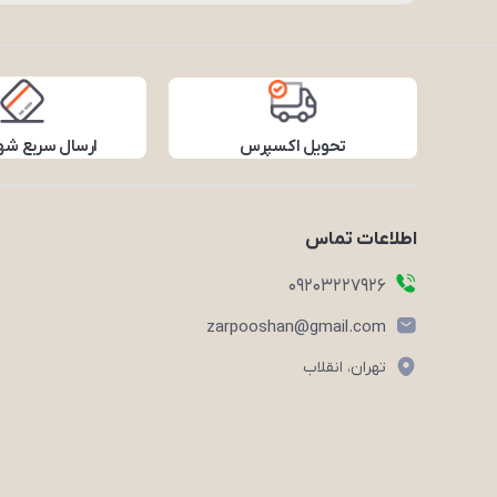
تحویل اکسپرس
ارسال سریع شه
اطلاعات تماس
09203227926
zarpooshan@gmail.com
تهران، انقلاب