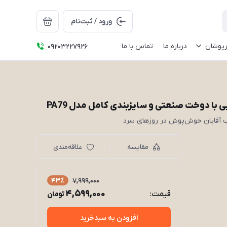
ورود / ثبت‌نام
رپوشان
درباره ما
تماس با ما
09203227926
یی با دوخت صنعتی و سایزبندی کامل مدل PA79
سب آقایان خوش‌پوش در روزهای سرد
مقایسه
علاقه‌مندی
43٪
7,999,000
4,599,000
قیمت:
تومان
افزودن به سبدخرید