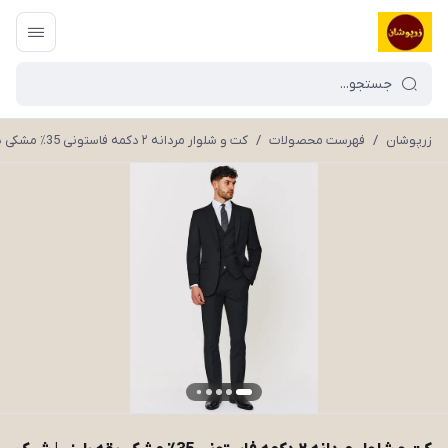
زرپوشان
/
فهرست محصولات
/
کت و شلوار مردانه ۲ دکمه فاستونی 35٪ مشکی یقه بلیزر | شیک رسمی ماندگار مدل M88