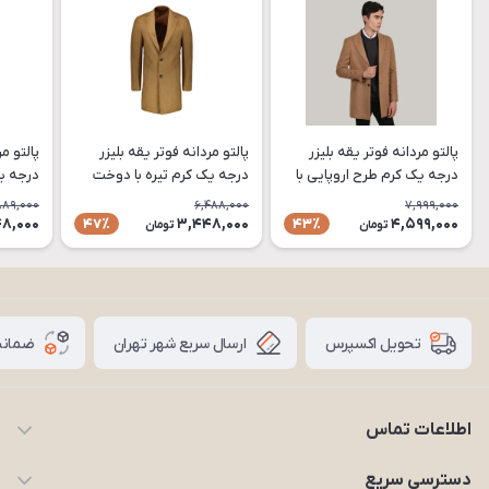
پالتو مردانه فوتر یقه بلیزر
پالتو مردانه فوتر یقه بلیزر
پالتو مر
درجه یک کرم طرح اروپایی با
درجه یک کرم تیره با دوخت
دوخت صنعتی و سایزبندی
صنعتی و سایزبندی کامل مدل
دوخت ص
889,000
6,488,000
7,999,000
کامل مدل PA79
PA77
کامل مدل 
8,000
3,448,000
4,599,000
47٪
43٪
تومان
تومان
ارسال سریع شهر تهران
ضمانت
تحویل اکسپرس
اطلاعات تماس
09203227926
دسترسی سریع