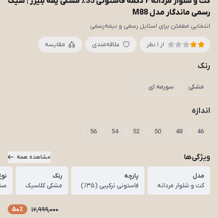
کت و شلوار مردانه ۲ دکمه فاستونی 35٪ مشکی یقه بلیزر | شیک
رسمی ماندگار مدل M88
انتخابی مطمئن برای استایل رسمی و نیمه‌رسمی
علاقه‌مندی
مقایسه
از 1 نظر
رنک
مشکی
سورمه ای
اندازه
56
54
52
50
48
46
ویژگی‌ها
مشاهده همه
مدل
پارچه
رنک
نوع
کت و شلوار مردانه
فاستونی ترکیبی (۳۵٪)
مشکی کلاسیک
صنع
50٪
12,999,000