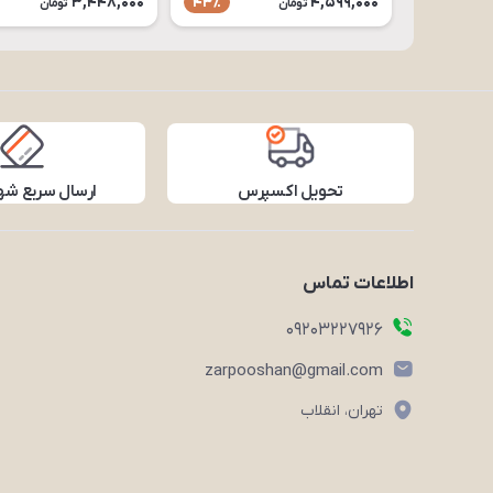
3,448,000
4,599,000
43٪
تومان
تومان
تحویل اکسپرس
ارسال سریع شه
اطلاعات تماس
09203227926
zarpooshan@gmail.com
تهران، انقلاب