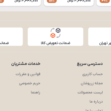
3,448,000
3,448,000
٪
50٪
47٪
تومان
تومان
ر تهران
ضمانت تعویض کالا
ضمانت 
دسترسی سریع
خدمات مشتریان
حساب کاربری
قوانین و مقررات
مجله زرپوشان
حریم خصوصی
لیست محصولات
راهنما
درباره ما
تماس با ما