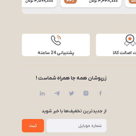
4,599,000
4,448,000
43٪
44٪
50
تومان
تومان
اصالت کالا
پشتیبانی 24 ساعته
زرپوشان همه جا همراه شماست !
از جدید‌ترین تخفیف‌ها با‌ خبر شوید
ثبت