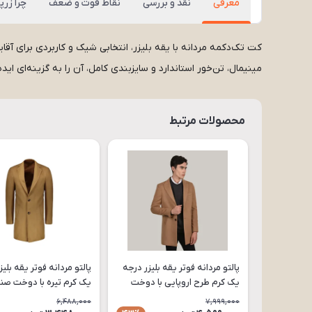
معرفی
نقد و بررسی
نقاط قوت و ضعف
چرا زرپ
کت تک‌دکمه مردانه با یقه بلیزر، انتخابی شیک و کاربردی برای
مینیمال، تن‌خور استاندارد و سایزبندی کامل، آن را به گزینه‌ای ا
محصولات مرتبط
پالتو مردانه فوتر یقه بلیزر درجه
پالتو مردانه فوتر یقه بلی
یک کرم طرح اروپایی با دوخت
یک کرم تیره با دوخت صن
صنعتی و سایزبندی کامل مدل
سایزبندی کامل مدل PA77
6,488,000
7,999,000
PA79