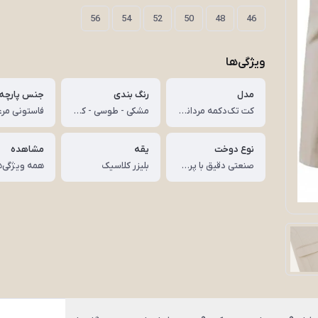
56
54
52
50
48
46
ویژگی‌ها
مدل
رنگ بندی
جنس پارچه
کت تک‌دکمه مردانه با یقه بلیزر
مشکی - طوسی - کرم - سورمه ای
نوع دوخت
یقه
مشاهده
صنعتی دقیق با پرس حرفه‌ای
بلیزر کلاسیک
همه ویژگی‌ه