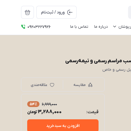
ورود / ثبت‌نام
رپوشان
درباره ما
تماس با ما
09203227926
اسب مراسم رسمی و نیمه‌رسمی
ایل رسمی و خاص
مقایسه
علاقه‌مندی
54٪
6,999,000
3,288,000
قیمت:
تومان
افزودن به سبدخرید