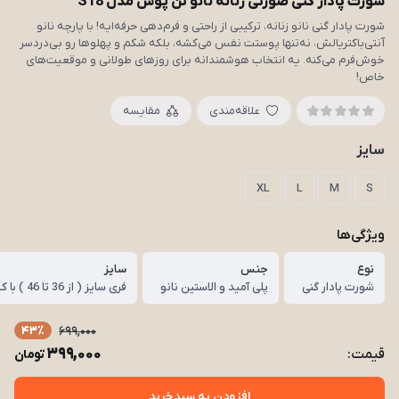
شورت پادار گنی صورتی زنانه نانو تن پوش مدل S18
شورت پادار گنی نانو زنانه، ترکیبی از راحتی و فرم‌دهی حرفه‌ایه! با پارچه نانو
آنتی‌باکتریالش، نه‌تنها پوستت نفس می‌کشه، بلکه شکم و پهلوها رو بی‌دردسر
خوش‌فرم می‌کنه. یه انتخاب هوشمندانه برای روزهای طولانی و موقعیت‌های
خاص!
علاقه‌مندی
مقایسه
سایز
XL
L
M
S
ویژگی‌ها
نوع
جنس
سایز
شورت پادار گنی
پلی آمید و الاستین نانو
فری سایز ( از 36 تا 46 ) با کشسانی قوی
43٪
699,000
399,000
قیمت:
تومان
افزودن به سبدخرید