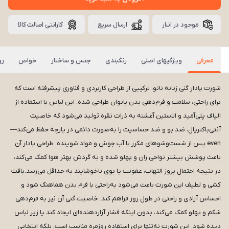
موجود در انبار
ارسال سریع
گارانتی اصالت کالا
معرفی
ویژگیهای اصلی
رنگبندی
جنس و ساختار
خواص
رو
شورت پادار گنی زنانه نانو، ترکیبی از طراحی کاربردی و فناوری پیشرفته است که
برای راحتی، سلامت و فرم‌دهی بدن بانوان طراحی شده. این لباس با استفاده از
الیاف پلی‌آمید و الاستین آغشته به ذرات نقره تولید می‌شود که خاصیت
آنتی‌باکتریال، ضد بو و ضد حساسیت را به‌صورت دائمی در پارچه حفظ می‌کند—
even پس از شست‌وشوهای مکرر با آب جوش و مواد شوینده. طراحی پادار آن
باعث پوشش بیشتر نواحی ران و پهلو شده و به گردش بهتر هوا کمک می‌کند،
در نتیجه احتمال بروز التهاب، عفونت یا بوی ناخوشایند به حداقل می‌رسد.بافت
کشی و لطیف این شورت باعث می‌شود به‌راحتی با فرم بدن هماهنگ شود و
احساس آزادی و راحتی در طول روز فراهم کند. خاصیت گنی آن نیز به فرم‌دهی
شکم و پهلو کمک می‌کند، بدون اینکه فشار آزاردهنده‌ای ایجاد کند یا زیر لباس
دیده شود. این شورت نه‌تنها برای استفاده روزمره مناسب است، بلکه انتخابی