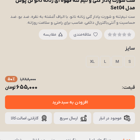
ست شورت پادار گنی و نیم تنه قهوه ای زنانه نانو تن پوش
مدل Set04
ست نیم‌تنه و شورت پادار گنی زنانه نانو، با الیاف آغشته به نقره، ضد بو، ضد
حساسیت و آنتی‌باکتریال دائمی، مناسب برای راحتی و سلامت روزانه.
علاقه‌مندی
مقایسه
سایز
XL
L
M
S
50٪
1,288,000
655,000
قیمت:
تومان
افزودن به سبدخرید
موجود در انبار
ارسال سریع
گارانتی اصالت کالا