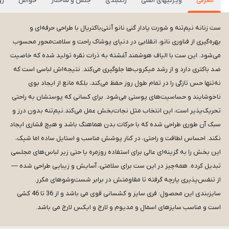
معرفی
ویژگیهای اصلی
رنگبندی
جنس و ساختار
خواص
رو
ست زنانه نیم‌تنه و شورت پادار گنی نانو آنتی‌باکتریال با طراحی حرفه‌ای و
بهره‌گیری از فناوری نانو، انقلابی در دنیای پوشاک راحت و سلامت‌محور محسوب
می‌شود. این ست با الیاف هوشمند آغشته به ذرات نقره تولید شده که خاصیت
ضد باکتری دارد و از رشد میکروب‌ها جلوگیری می‌کند. نتیجه‌اش لباسی است که
نه‌تنها حس تازگی را در تمام طول روز حفظ می‌کند، بلکه مانع از ایجاد بوی
ناخوشایند و حساسیت‌های پوستی می‌شود. برای کسانی که پوستشان به راحتی
تحریک‌پذیر است، این انتخاب مثل نجات‌بخش عمل می‌کند.نیم‌تنه بدون درز و
سبک آن طوری طراحی شده که با حرکات بدن هماهنگ باشد و هیچ فشاری ایجاد
نکند. احساس لطافت و راحتی، در کنار پوشش مناسب و استایل ساده اما شیک،
این بخش را به گزینه‌ای عالی برای استفاده روزمره یا حتی زیر لباس‌های مجلسی
تبدیل کرده. همه‌چیز در این ست برای سلامتی، آسایش و زیبایی طراحی شده —
از تنفس‌پذیری پارچه گرفته تا مقاومتش در برابر شست‌وشوهای مکرر.
سایزبندی این محصول: فری سایز و کشسانی قوی می باشد و از 36 تا 46 کشی
است و مناسب سایزهای اسمال و مدیوم و لارج و ایکس لارج می باشد.