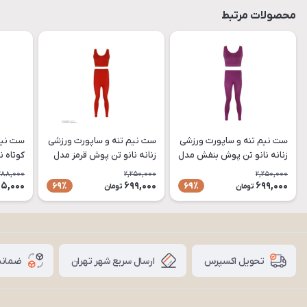
محصولات مرتبط
ست نیم تنه و ساپورت ورزشی
ست نیم تنه و ساپورت ورزشی
ست نیم
زنانه نانو تن پوش بنفش مدل
زنانه نانو تن پوش قرمز مدل
کوتاه ن
SET03 فری سایز
SET02 فری سایز
سفید مدل NaNo-3
,288,000
2,250,000
2,250,000
5,000
699,000
699,000
69٪
69٪
تومان
تومان
ارسال سریع شهر تهران
ضمانت
تحویل اکسپرس