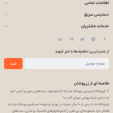
اطلاعات تماس
09203227926
دسترسی سریع
zarpooshan@gmail.com
حساب کاربری
خدمات مشتریان
تهران، انقلاب
مجله زرپوشان
قوانین و مقررات
لیست محصولات
حریم خصوصی
درباره ما
از جدید‌ترین تخفیف‌ها با‌ خبر شوید
راهنما
تماس با ما
ثبت
خلاصه ای از زرپوشان
👔 فروشگاه اینترنتی پوشاک مردانه | کت‌وشلوار، ست‌های رسمی و لباس نانو
به دنیای شیک‌پوشی خوش آمدید!
فروشگاه ما با بیش از ۱۰ سال تجربه در تولید و عرضه مستقیم پوشاک مردانه،
افتخار دارد مجموعه‌ای بی‌نظیر از کت‌وشلوارهای کلاسیک و مدرن، ست‌های