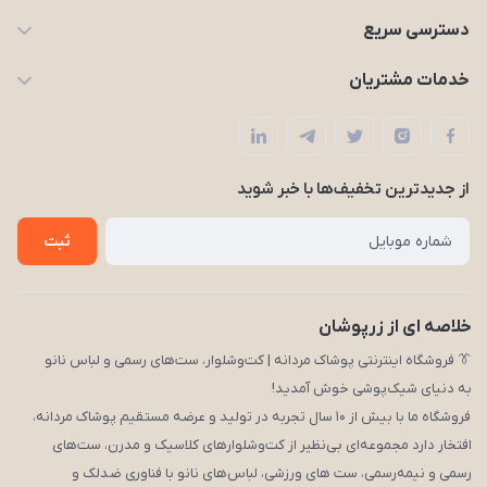
09203227926
دسترسی سریع
zarpooshan@gmail.com
حساب کاربری
خدمات مشتریان
تهران، انقلاب
مجله زرپوشان
قوانین و مقررات
لیست محصولات
حریم خصوصی
درباره ما
از جدید‌ترین تخفیف‌ها با‌ خبر شوید
راهنما
تماس با ما
ثبت
خلاصه ای از زرپوشان
👔 فروشگاه اینترنتی پوشاک مردانه | کت‌وشلوار، ست‌های رسمی و لباس نانو
به دنیای شیک‌پوشی خوش آمدید!
فروشگاه ما با بیش از ۱۰ سال تجربه در تولید و عرضه مستقیم پوشاک مردانه،
افتخار دارد مجموعه‌ای بی‌نظیر از کت‌وشلوارهای کلاسیک و مدرن، ست‌های
رسمی و نیمه‌رسمی، ست های ورزشی، لباس‌های نانو با فناوری ضدلک و