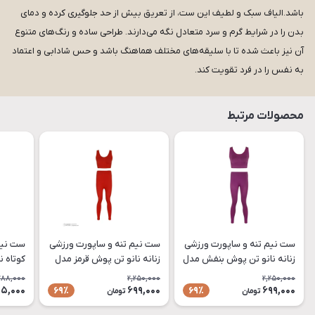
باشد.الیاف سبک و لطیف این ست، از تعریق بیش از حد جلوگیری کرده و دمای
بدن را در شرایط گرم و سرد متعادل نگه می‌دارند. طراحی ساده و رنگ‌های متنوع
آن نیز باعث شده تا با سلیقه‌های مختلف هماهنگ باشد و حس شادابی و اعتماد
به نفس را در فرد تقویت کند.
محصولات مرتبط
ست نیم تنه و ساپورت ورزشی
ست نیم تنه و ساپورت ورزشی
ست نیم
زنانه نانو تن پوش بنفش مدل
زنانه نانو تن پوش قرمز مدل
کوتاه ن
SET03 فری سایز
SET02 فری سایز
سفید مدل NaNo-3
,288,000
2,250,000
2,250,000
5,000
699,000
699,000
69٪
69٪
تومان
تومان