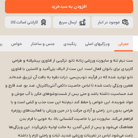
افزودن به سبدخرید
موجود در انبار
ارسال سریع
گارانتی اصالت کالا
معرفی
ویژگیهای اصلی
رنگبندی
جنس و ساختار
خواص
رو
ست نیم‌ تنه و ساپورت ورزشی زنانه نانو، ترکیبی از فناوری پیشرفته و طراحی
کاربردی برای بانوان فعال است. این ست از الیاف پلی‌آمید و الاستین با فناوری
نانو تولید شده که در فرآیند ذوب‌ریسی، ذرات نقره به بافت آن تزریق شده‌اند.
همین ویژگی باعث شده تا لباس خاصیت دائمی آنتی‌باکتریال، ضد بو، ضد قارچ و
ضد حساسیت داشته باشد و حتی پس از شست‌وشوهای مکرر با آب جوش و
مواد شوینده، این خواص را حفظ کند.نیم‌تنه این ست جذب و کشی است و با
طراحی بدون درز، راحتی و آزادی حرکت را در حین ورزش یا فعالیت‌های روزمره
فراهم می‌کند. ساپورت نیز با خاصیت کشسانی بالا، به خوبی با فرم بدن
هماهنگ می‌شود و پس از کش آمدن، به حالت اولیه بازمی‌گردد. این ویژگی‌ها
باعث می‌شود لباس در تمرینات ورزشی شدید، ثبات و راحتی لازم را داشته