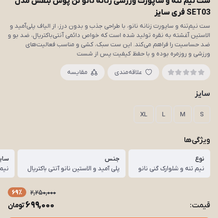
ست نیم تنه و ساپورت ورزشی زنانه نانو تن پوش بنفش مدل
SET03 فری سایز
ست نیم‌تنه و ساپورت زنانه نانو، با طراحی جذب و بدون درز، از الیاف پلی‌آمید و
الاستین آغشته به نقره تولید شده است که خواص دائمی آنتی‌باکتریال، ضد بو و
ضد حساسیت را فراهم می‌کند. این ست سبک، کشی و مناسب فعالیت‌های
ورزشی و روزمره بوده و با حفظ کیفیت پس از شست
علاقه‌مندی
مقایسه
سایز
XL
L
M
S
ویژگی‌ها
نوع
جنس
سای
نیم تنه و شلوارک گنی نانو
پلی آمید و الاستین نانو آنتی باکتریال
نیم تنه از 756
69٪
2,250,000
699,000
قیمت:
تومان