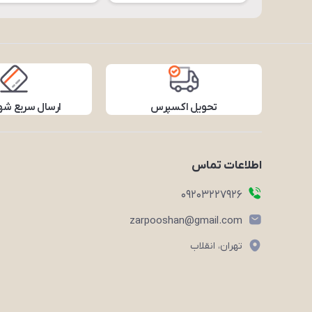
تحویل اکسپرس
ارسال سریع شه
اطلاعات تماس
09203227926
zarpooshan@gmail.com
تهران، انقلاب