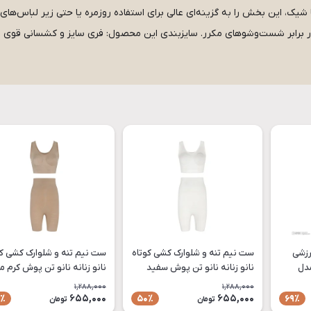
یک، این بخش را به گزینه‌ای عالی برای استفاده روزمره یا حتی زیر لباس‌ها
رزشی
ست نیم تنه و شلوارک کشی کوتاه
ست نیم تنه و شلوارک کشی کو
مدل
نانو زنانه نانو تن پوش سفید
نانو زنانه نانو تن پوش کرم 
مدل NaNo-3 فری سایز
NaNo-2 فری سایز
1,288,000
1,288,000
655,000
655,000
٪
50٪
69٪
تومان
تومان