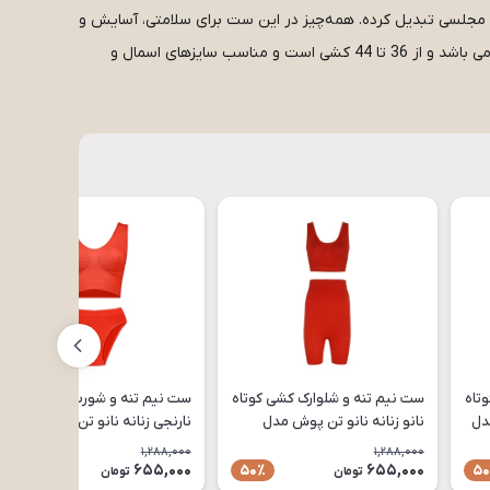
ی مجلسی تبدیل کرده. همه‌چیز در این ست برای سلامتی، آسایش و
زیبایی طراحی شده — از تنفس‌پذیری پارچه گرفته تا مقاومتش در برابر شست‌وشوهای مکرر. سایزبندی این محصول: فری سایز و کشسانی قوی می باشد و از 36 تا 44 کشی است و مناسب سایزهای اسمال و
تاه
ست نیم تنه و شلوارک کشی کوتاه
ست نیم تنه و شورت اسلیپ گنی
مدل
نانو زنانه نانو تن پوش مدل
نارنجی زنانه نانو تن پوش مدل
NaNo-1 فری سایز
S03
1,288,000
1,288,000
655,000
655,000
50٪
50٪
50
تومان
تومان