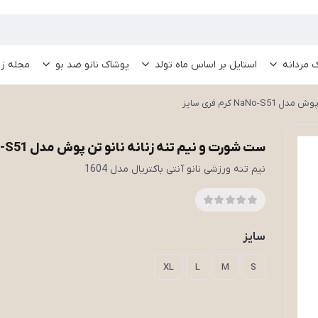
 مردانه
استایل بر اساس ماه تولد
پوشاک نانو ضد بو
مجله ز
N کرم فری سایز
ست شورت و نیم تنه زنانه نانو تن پوش مدل NaNo-S51 کرم فری سایز
نیم تنه ورزشی نانو آنتی باکتریال مدل 1604
سایز
XL
L
M
S