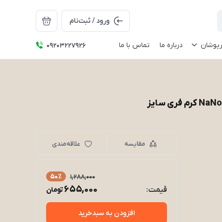
ورود / ثبت‌نام
رپوشان
درباره ما
تماس با ما
09203227926
مقایسه
علاقه‌مندی
50٪
1,288,000
655,000
قیمت:
تومان
افزودن به سبدخرید