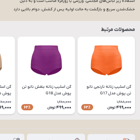
استفاده زیر لباس‌های مجلسی، ورزشی یا روزمره مناسب است و به دلیل
خشک‌شدن سریع و بازگشت به حالت اولیه پس از کشش، دوام بالایی دارد
محصولات مرتبط
گن اسلیپ زنانه نارنجی نانو
گن اسلیپ زنانه بنفش نانو تن
گن اسلی
تن پوش مدل G17
پوش مدل G18
پوش مدل
,280,000
1,280,000
1,288,000
99,000
499,000
499,000
62٪
62٪
تومان
تومان