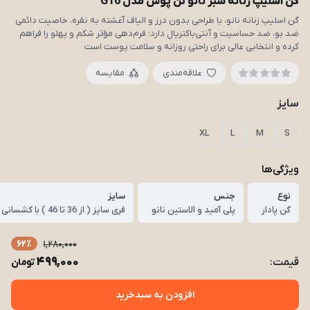
گن اسلیپ زنانه سبز نانو تن پوش مدل G16
گن اسلیپ زنانه نانو، با طراحی بدون درز و الیاف آغشته به نقره، خاصیت دائمی
ضد بو، ضد حساسیت و آنتی‌باکتریال دارد؛ فرم‌دهی مؤثر شکم و پهلو را فراهم
کرده و انتخابی عالی برای راحتی روزانه و سلامت پوست است
علاقه‌مندی
مقایسه
سایز
XL
L
M
S
ویژگی‌ها
نوع
جنس
سایز
گن پادار
پلی آمید و الاستین نانو
فری سایز ( از 36 تا 46 ) با کشسانی قوی
62٪
1,280,000
499,000
قیمت:
تومان
افزودن به سبدخرید