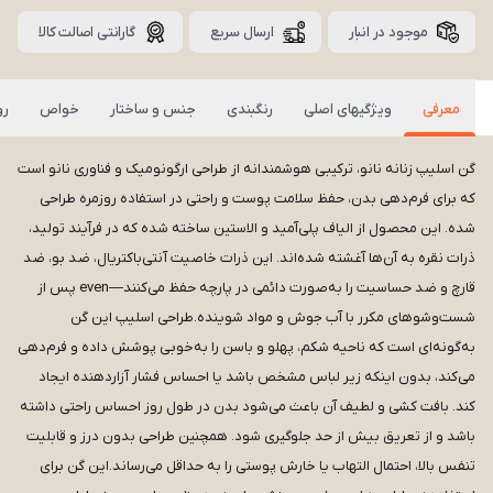
موجود در انبار
ارسال سریع
گارانتی اصالت کالا
معرفی
ویژگیهای اصلی
رنگبندی
جنس و ساختار
خواص
رو
گن اسلیپ زنانه نانو، ترکیبی هوشمندانه از طراحی ارگونومیک و فناوری نانو است
که برای فرم‌دهی بدن، حفظ سلامت پوست و راحتی در استفاده روزمره طراحی
شده. این محصول از الیاف پلی‌آمید و الاستین ساخته شده که در فرآیند تولید،
ذرات نقره به آن‌ها آغشته شده‌اند. این ذرات خاصیت آنتی‌باکتریال، ضد بو، ضد
قارچ و ضد حساسیت را به‌صورت دائمی در پارچه حفظ می‌کنند—even پس از
شست‌وشوهای مکرر با آب جوش و مواد شوینده.طراحی اسلیپ این گن
به‌گونه‌ای است که ناحیه شکم، پهلو و باسن را به‌خوبی پوشش داده و فرم‌دهی
می‌کند، بدون اینکه زیر لباس مشخص باشد یا احساس فشار آزاردهنده ایجاد
کند. بافت کشی و لطیف آن باعث می‌شود بدن در طول روز احساس راحتی داشته
باشد و از تعریق بیش از حد جلوگیری شود. همچنین طراحی بدون درز و قابلیت
تنفس بالا، احتمال التهاب یا خارش پوستی را به حداقل می‌رساند.این گن برای