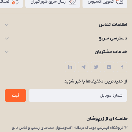
ارسال سریع شهر تهران
ضمانت
تحویل اکسپرس
اطلاعات تماس
09203227926
دسترسی سریع
zarpooshan@gmail.com
حساب کاربری
خدمات مشتریان
تهران، انقلاب
مجله زرپوشان
قوانین و مقررات
لیست محصولات
حریم خصوصی
درباره ما
از جدید‌ترین تخفیف‌ها با‌ خبر شوید
راهنما
تماس با ما
ثبت
خلاصه ای از زرپوشان
👔 فروشگاه اینترنتی پوشاک مردانه | کت‌وشلوار، ست‌های رسمی و لباس نانو