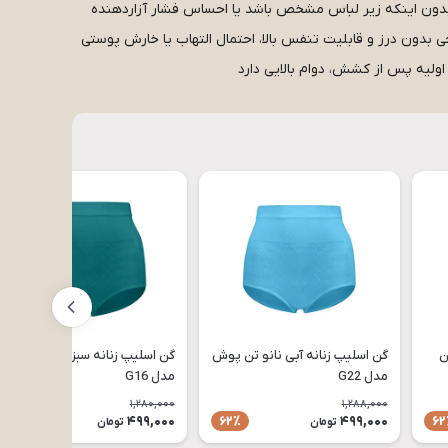
 بدون اینکه زیر لباس مشخص باشد یا احساس فشار آزاردهنده
بدون درز و قابلیت تنفس بالا، احتمال التهاب یا خارش پوستی
ولیه پس از کشش، دوام بالایی دارد
ن
گن اسلیپ زنانه آبی نانو تن پوش
گن اسلیپ زنانه سبز نانو تن پوش
مدل G22
مدل G16
1,280,000
1,288,000
499,000
499,000
62٪
62٪
62
تومان
تومان