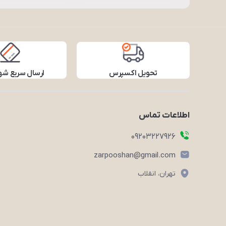
تحویل اکسپرس
ارسال سریع شه
اطلاعات تماس
09203227926
zarpooshan@gmail.com
تهران، انقلاب