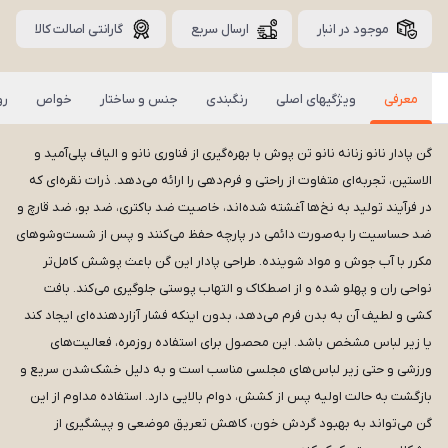
موجود در انبار
ارسال سریع
گارانتی اصالت کالا
معرفی
ویژگیهای اصلی
رنگبندی
جنس و ساختار
خواص
رو
گن پادار نانو زنانه نانو تن پوش با بهره‌گیری از فناوری نانو و الیاف پلی‌آمید و
الاستین، تجربه‌ای متفاوت از راحتی و فرم‌دهی را ارائه می‌دهد. ذرات نقره‌ای که
در فرآیند تولید به نخ‌ها آغشته شده‌اند، خاصیت ضد باکتری، ضد بو، ضد قارچ و
ضد حساسیت را به‌صورت دائمی در پارچه حفظ می‌کنند و پس از شست‌وشوهای
مکرر با آب جوش و مواد شوینده. طراحی پادار این گن باعث پوشش کامل‌تر
نواحی ران و پهلو شده و از اصطکاک و التهاب پوستی جلوگیری می‌کند. بافت
کشی و لطیف آن به بدن فرم می‌دهد، بدون اینکه فشار آزاردهنده‌ای ایجاد کند
یا زیر لباس مشخص باشد. این محصول برای استفاده روزمره، فعالیت‌های
ورزشی و حتی زیر لباس‌های مجلسی مناسب است و به دلیل خشک‌شدن سریع و
بازگشت به حالت اولیه پس از کشش، دوام بالایی دارد. استفاده مداوم از این
گن می‌تواند به بهبود گردش خون، کاهش تعریق موضعی و پیشگیری از