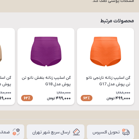
مشکلات پوستی کمک کند.
محصولات مرتبط
گن اسلیپ زنانه نارنجی نانو
گن اسلیپ زنانه بنفش نانو تن
گن اسلی
تن پوش مدل G17
پوش مدل G18
پوش مدل
,280,000
1,280,000
1,288,000
99,000
499,000
499,000
62٪
62٪
تومان
تومان
ارسال سریع شهر تهران
ضمانت
تحویل اکسپرس