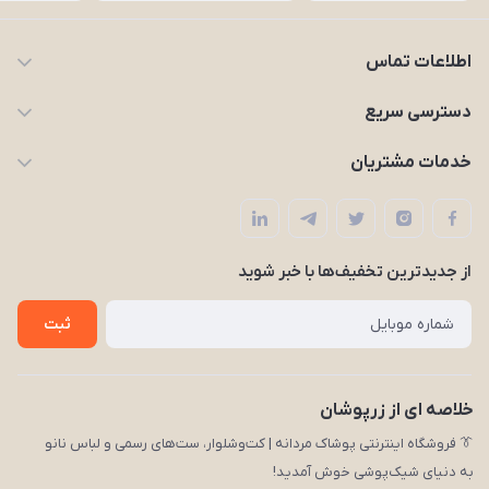
اطلاعات تماس
09203227926
دسترسی سریع
zarpooshan@gmail.com
حساب کاربری
خدمات مشتریان
تهران، انقلاب
مجله زرپوشان
قوانین و مقررات
لیست محصولات
حریم خصوصی
درباره ما
از جدید‌ترین تخفیف‌ها با‌ خبر شوید
راهنما
تماس با ما
ثبت
خلاصه ای از زرپوشان
👔 فروشگاه اینترنتی پوشاک مردانه | کت‌وشلوار، ست‌های رسمی و لباس نانو
به دنیای شیک‌پوشی خوش آمدید!