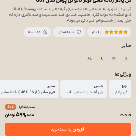
گن پادار زنانه کشی قرمز نانو تن پوش مدل G01
گن پادار نانو زنانه، انتخابی هوشمند برای فرم‌دهی و سلامت پوست! با الیاف
نانو آغشته به ذرات نقره، خاصیت ضد بو، ضد حساسیت و ضد باکتری داره که
حتی بعد از شست‌وشو هم باقی می‌مونه.
علاقه‌مندی
مقایسه
از 1 نظر
سایز
XL
L
M
S
ویژگی‌ها
نوع
جنس
سایز
گن پادار
پلی آمید و الاستین نانو
فری سایز ( از 36 تا 46 ) با کشسانی قوی
60٪
1,488,000
599,000
قیمت:
تومان
افزودن به سبدخرید